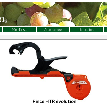
Pépiniériste
Arboriculture
Horticulture
Pince HTR évolution