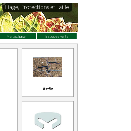
Liage, Protections et Taille
Maraichage
Espaces verts
Astfix